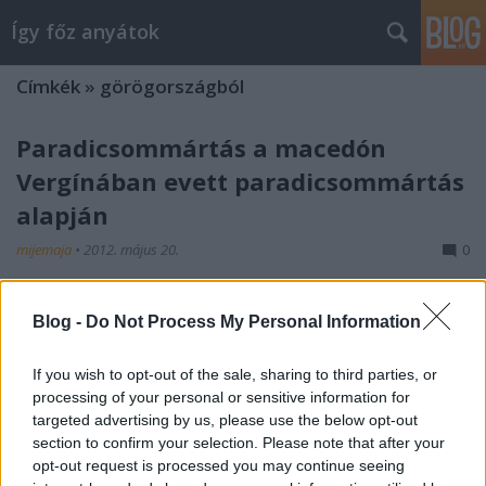
Így főz anyátok
Címkék
»
görögországból
Paradicsommártás a macedón
Vergínában evett paradicsommártás
alapján
mijemaja
•
2012. május 20.
0
A volt macedón fővárosban, Verginában ettünk egy
Blog -
Do Not Process My Personal Information
helyi kisvendéglőben ilyen mártást. Itthon
próbáltam elérni azt az ízt, ami ott annyira ízlett,
íme ahol most tartok, ez már közelít és talán Vergina
If you wish to opt-out of the sale, sharing to third parties, or
processing of your personal or sensitive information for
hiányzik…
targeted advertising by us, please use the below opt-out
Originál görög SALÁTA avagy a
section to confirm your selection. Please note that after your
opt-out request is processed you may continue seeing
parasztsaláta vagyis a Horiatiki