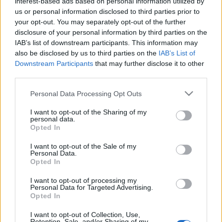
interest-based ads based on personal information utilized by
saláta recept
us or personal information disclosed to third parties prior to
your opt-out. You may separately opt-out of the further
mijemaja
•
2012. május 14.
0
disclosure of your personal information by third parties on the
IAB’s list of downstream participants. This information may
Ezt a receptet Jocó hozta a nászútjáról, Krétáról,
also be disclosed by us to third parties on the
IAB’s List of
E.Kabrianis Family „Tradícionális görög fűszerei
Downstream Participants
that may further disclose it to other
mellé. Ez az originál görög saláta a parasztsaláta,
third parties.
vagyis a horiatiki saláta lehetséges, ám igazi görög
Please note that this website/app uses one or more Google
Personal Data Processing Opt Outs
receptje: Hozzávalók:1 közepes uborka, 3 piros…
services and may gather and store information including but
not limited to your visit or usage behaviour. You may click to
I want to opt-out of the Sharing of my
personal data.
Santorini görög káposzta salátái
grant or deny consent to Google and its third-party tags to
Opted In
use your data for below specified purposes in below Google
mijemaja
•
2010. június 16.
0
consent section.
I want to opt-out of the Sale of my
Personal Data.
Opted In
Káposztasaláta répával és olajbogyóval görög
hangulatú oregánovalKáposztasalátát kértem egy
I want to opt-out of processing my
családias hangulatú tavernában, és olyan finom volt,
Personal Data for Targeted Advertising.
Opted In
hogy honosítottam idehaza.A fejes káposztát vékony
csíkokra kell vágni, és besózva hagyni egy fél órát.
I want to opt-out of Collection, Use,
Utána vagy…
Retention, Sale, and/or Sharing of my