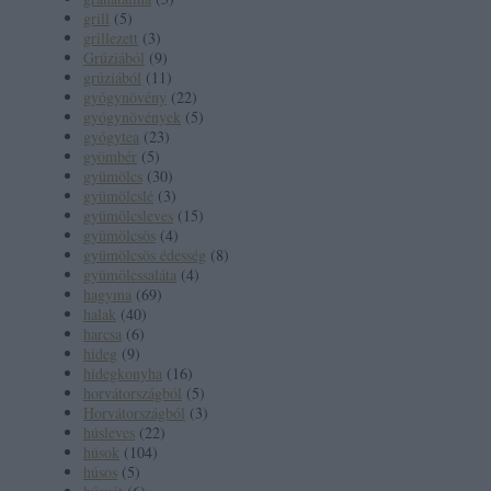
grill
(
5
)
grillezett
(
3
)
Grúziából
(
9
)
grúziából
(
11
)
gyógynövény
(
22
)
gyógynövények
(
5
)
gyógytea
(
23
)
gyömbér
(
5
)
gyümölcs
(
30
)
gyümölcslé
(
3
)
gyümölcsleves
(
15
)
gyümölcsös
(
4
)
gyümölcsös édesség
(
8
)
gyümölcssaláta
(
4
)
hagyma
(
69
)
halak
(
40
)
harcsa
(
6
)
hideg
(
9
)
hidegkonyha
(
16
)
horvátországból
(
5
)
Horvátországból
(
3
)
húsleves
(
22
)
húsok
(
104
)
húsos
(
5
)