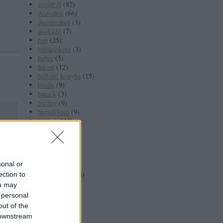
aszódról
(
82
)
Aszódról
(
66
)
Ausztriából
(
3
)
avokádó
(
7
)
bab
(
25
)
babapiskóta
(
3
)
babér
(
5
)
bacon
(
12
)
balkáni konyha
(
15
)
banán
(
9
)
barack
(
3
)
bárány
(
9
)
bazsalikom
(
9
)
befőzés
(
44
)
belsőség
(
5
)
tából,
birkahús
(
5
)
birs
(
8
)
del,
borecet
(
4
)
sonal or
borjúhús
(
3
)
borkorcsolya
(
8
)
ection to
borkóstoló
(
3
)
ou may
borok
(
4
)
 personal
bors
(
9
)
ább »
out of the
borsikafű
(
4
)
 downstream
brokkoli
(
6
)