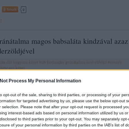
Tetszik
0
!
ránátalma magos babsaláta kindzával azaz
derzöldjével
láta
dió
hagyma
köret
bab
koriander
gránátalma
ecet
előétel
#összes
öldséges köret
A bab népi kincs nálunk is, a grúzoknál is. Amikor ettem ebből a salá
Not Process My Personal Information
csak azt jegyeztem meg, hogy a jól ismert főtt bab volt elkeverve a
számomra egzotikus gránátalma magokkal, és megszórták jó sok zöld
pl. korianderzölddel.Úgy véltem, ennek a babsalátának a…
to opt-out of the sale, sharing to third parties, or processing of your per
formation for targeted advertising by us, please use the below opt-out s
r selection. Please note that after your opt-out request is processed y
eing interest-based ads based on personal information utilized by us or
tov
disclosed to third parties prior to your opt-out. You may separately opt-
losure of your personal information by third parties on the IAB’s list of