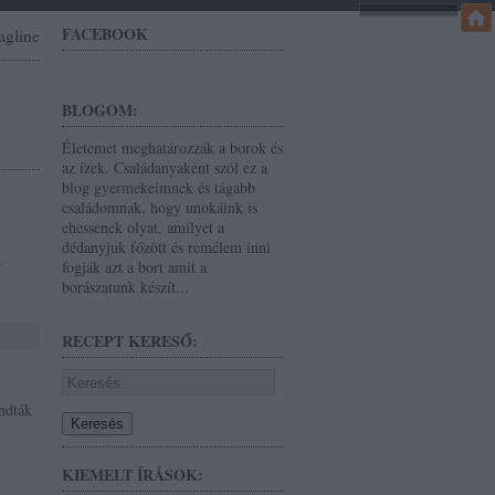
FACEBOOK
agline
BLOGOM:
Életemet meghatározzák a borok és
az ízek. Családanyaként szól ez a
blog gyermekeimnek és tágabb
családomnak, hogy unokáink is
ehessenek olyat, amilyet a
a
dédanyjuk főzött és remélem inni
fogják azt a bort amit a
borászatunk készít...
RECEPT KERESŐ:
ndták
KIEMELT ÍRÁSOK: