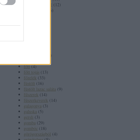
Erdélyországból
(
12
)
érsekújvárról
(
6
)
fahéj
(
6
)
fehérbor
(
7
)
feltét
(
10
)
fenyőmag
(
3
)
feta
(
3
)
fetasajt
(
7
)
főétel
(
264
)
fokhagyma
(
65
)
forralt bor
(
3
)
főtt
(
4
)
főtt tojás
(
13
)
főzelék
(
33
)
füstölt
(
16
)
füstölt lazac saláta
(
9
)
fűszerek
(
14
)
fűszerkeverék
(
14
)
galagonya
(
3
)
galuska
(
5
)
gersli
(
3
)
gomba
(
29
)
gombóc
(
18
)
görögországból
(
4
)
gránátalma
(
5
)