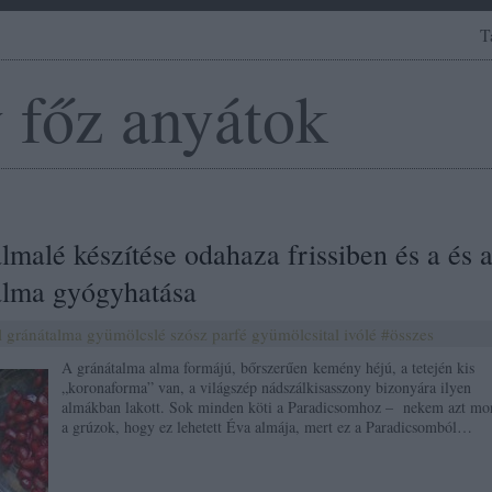
T
 főz anyátok
lmalé készítése odahaza frissiben és a és 
alma gyógyhatása
l
gránátalma
gyümölcslé
szósz
parfé
gyümölcsital
ivólé
#összes
A gránátalma alma formájú, bőrszerűen kemény héjú, a tetején kis
„koronaforma” van, a világszép nádszálkisasszony bizonyára ilyen
almákban lakott. Sok minden köti a Paradicsomhoz – nekem azt mo
a grúzok, hogy ez lehetett Éva almája, mert ez a Paradicsomból…