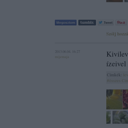
Szólj hozzá
2013.06.04. 16:27
Kivile
mijemaja
ízeivel
Címkék:
le
#összes
Cí