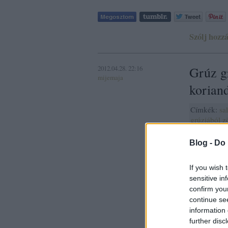
Szólj hozzá
2012.04.28. 22:16
Grúz g
mijemaja
korian
Címkék:
sa
grúziából
z
Blog -
Do 
If you wish 
sensitive in
confirm you
continue se
information 
further disc