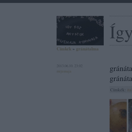
Így
Címkék
»
gránátalma
2013.06.10. 23:02
gránáta
mijemaja
gránát
Címkék:
ita