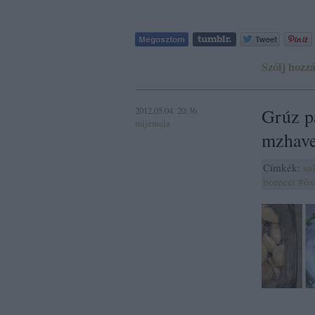
Szólj hozzá
2012.05.04. 20:36
Grúz p
mijemaja
mzhave
Címkék:
sa
borecet
#ös