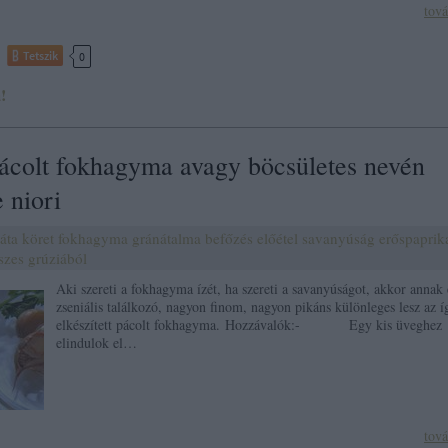
tov
Tetszik
0
!
ácolt fokhagyma avagy böcsületes nevén
 niori
láta
köret
fokhagyma
gránátalma
befőzés
előétel
savanyúság
erőspaprik
szes
grúziából
Aki szereti a fokhagyma ízét, ha szereti a savanyúságot, akkor annak
zseniális találkozó, nagyon finom, nagyon pikáns különleges lesz az í
elkészített pácolt fokhagyma. Hozzávalók:- Egy kis üveghez
elindulok el…
tov