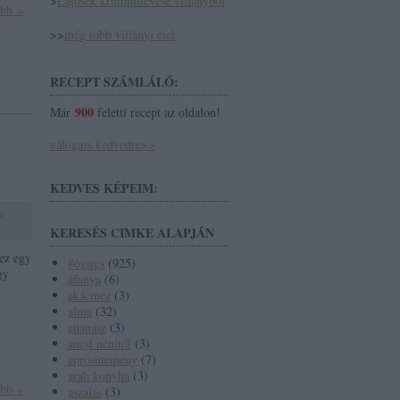
>
Lajosék krumplilevese villányból
ább »
>>
még több villányi étel
RECEPT SZÁMLÁLÓ:
900
Már
feletti recept az oldalon!
válogass kedvedre>>
KEDVES KÉPEIM:
a
KERESÉS CIMKE ALAPJÁN
 ez egy
#összes
(
925
)
gy
áfonya
(
6
)
akácméz
(
3
)
alma
(
32
)
ananász
(
3
)
ancsi nénitől
(
3
)
aprósütemény
(
7
)
arab konyha
(
3
)
ább »
aszalás
(
3
)