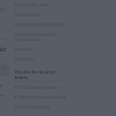
Első bejegyzés - ajánlás
ább »
Vendég köszöntő
LÁNYOK, ÍGY FŐZ ANYÁTOK
Szerencsés daganatmegelőző
nyolcas ételsorról
méz
Impresszum
Vendégkönyv
elék
VILLÁNY ÉS VILLÁNYI
BOROK
ti
>
Villányi vacsora egyszerűen
e a
>
Villányi vörösboros pincepörkölt
>
Villányi rőzsepecsenye