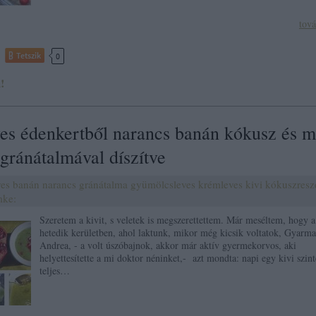
tov
Tetszik
0
!
ves édenkertből narancs banán kókusz és 
 gránátalmával díszítve
ves
banán
narancs
gránátalma
gyümölcsleves
krémleves
kivi
kókuszresz
mke:
Szeretem a kivit, s veletek is megszerettettem. Már meséltem, hogy a
hetedik kerületben, ahol laktunk, mikor még kicsik voltatok, Gyarma
Andrea, - a volt úszóbajnok, akkor már aktív gyermekorvos, aki
helyettesítette a mi doktor néninket,- azt mondta: napi egy kivi szint
teljes…