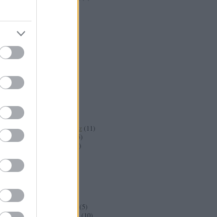
debreceni
(
3
)
desszert
(
122
)
desszertek
(
4
)
dió
(
19
)
SÍTÁSA
dip
(
7
)
disznó
(
4
)
disznócomb
(
8
)
disznóhús
(
36
)
Dorisztól
(
3
)
ecet
(
6
)
édesség
(
68
)
Édestől
(
49
)
édestől
(
67
)
édes mártás
(
3
)
egyedi virágméz
(
11
)
Egyiptomból
(
5
)
egyiptomból
(
4
)
egytálétel
(
65
)
egzotikus
(
6
)
ehető virág
(
7
)
élesztő
(
7
)
előétel
(
137
)
eper
(
11
)
erdélyi konyha
(
5
)
erdélyországból
(
10
)