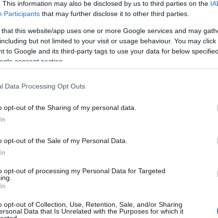
. This information may also be disclosed by us to third parties on the
IA
Tetszik
0
Participants
that may further disclose it to other third parties.
!
 that this website/app uses one or more Google services and may gath
including but not limited to your visit or usage behaviour. You may click 
 to Google and its third-party tags to use your data for below specifi
rtás gránátalmával avagy eperöntet gazda
ogle consent section.
csökkel
l Data Processing Opt Outs
er
mártás
áfonya
gránátalma
ribizli
#összes
édes mártás
gyümölcsös már
o opt-out of the Sharing of my personal data.
Maradék eperből, (pl. kivágni a még ehető részeket a szemekből, biz
előfordul), eperszezonban, vagy épp akciós mirelit gyümölcsből, vag
In
nagyon megkívánjuk, akkor készítem ezt a finomságot. Semmi kunszt
epret kevés cukorral meglocsolom, hagyom levet ereszteni, némi r
o opt-out of the Sale of my Personal Data.
In
to opt-out of processing my Personal Data for Targeted
ing.
tov
In
Tetszik
0
o opt-out of Collection, Use, Retention, Sale, and/or Sharing
ersonal Data that Is Unrelated with the Purposes for which it
lected.