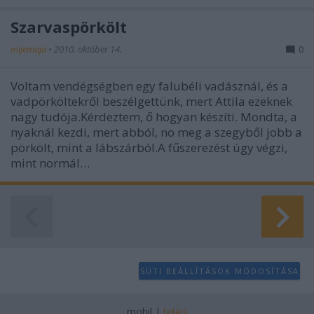
Szarvaspörkölt
mijemaja
•
2010. október 14.
0
Voltam vendégségben egy falubéli vadásznál, és a
vadpörköltekről beszélgettünk, mert Attila ezeknek
nagy tudója.Kérdeztem, ő hogyan készíti. Mondta, a
nyaknál kezdi, mert abból, no meg a szegyből jobb a
pörkölt, mint a lábszárból.A fűszerezést úgy végzi,
mint normál…
SÜTI BEÁLLÍTÁSOK MÓDOSÍTÁSA
mobil
|
teljes