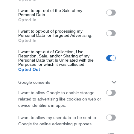
use your data for below specified purposes in below Google
EASY eper valamint körte
consent section.
I want to opt-out of the Sale of my
vörösborban a legegyszerűbben
Personal Data.
Opted In
gyümölcsös édesség
I want to opt-out of processing my
mijemaja
•
2012. október 31.
0
Personal Data for Targeted Advertising.
Opted In
EASY MIRELITE eper vörösborban Fagyasztott
I want to opt-out of Collection, Use,
(MIRELITE) eper felengedve nálam gyakran
Retention, Sale, and/or Sharing of my
Personal Data that Is Unrelated with the
(jellemzően mindig) összetöpped. Hát, képzeljétek,
Purposes for which it was collected.
vörösborban nem! A tasakból az edénybe borítom a
Opted Out
fagyott epret, felöntöm a villányi vörösborral, a
legkisebb tűzre felteszem, s megnézem…
Google consents
I want to allow Google to enable storage
Villányi részeges epres barackos
related to advertising like cookies on web or
gyümölcskrém leves virágokkal
device identifiers in apps.
mijemaja
•
2012. július 22.
0
I want to allow my user data to be sent to
Google for online advertising purposes.
Tinka, mondtad, írjam le ezt a gyümölcslevest, mert