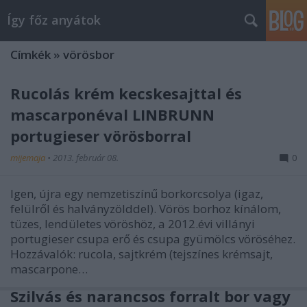
Így főz anyátok
Címkék
»
vörösbor
Rucolás krém kecskesajttal és
mascarponéval LINBRUNN
portugieser vörösborral
mijemaja
•
2013. február 08.
0
Igen, újra egy nemzetiszínű borkorcsolya (igaz,
felülről és halványzölddel). Vörös borhoz kínálom,
tüzes, lendületes vöröshöz, a 2012.évi villányi
portugieser csupa erő és csupa gyümölcs vöröséhez.
Hozzávalók: rucola, sajtkrém (tejszínes krémsajt,
mascarpone…
Szilvás és narancsos forralt bor vagy