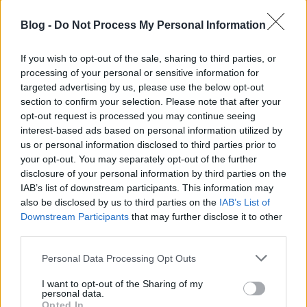
esték, rekedtes torok mind azt mondja: de jólesne
egy pohár forró forralt bor! A karamelles tejet, a
Blog -
Do Not Process My Personal Information
karamellmártást (pl. héjában sült almával...), az
Édes féle fantasztikus egytojásost, a karamelles
If you wish to opt-out of the sale, sharing to third parties, or
krémes sütit is, és a…
processing of your personal or sensitive information for
targeted advertising by us, please use the below opt-out
section to confirm your selection. Please note that after your
Hirtelensült libamáj villányi
opt-out request is processed you may continue seeing
kékoportós szőlőmártással és Szent
interest-based ads based on personal information utilized by
us or personal information disclosed to third parties prior to
Márton legendája
your opt-out. You may separately opt-out of the further
mijemaja
•
2012. november 08.
0
disclosure of your personal information by third parties on the
IAB’s list of downstream participants. This information may
also be disclosed by us to third parties on the
IAB’s List of
Villányi portugieserben áztatom egy éjszakát a
Downstream Participants
that may further disclose it to other
libamájat. A két félből általában az egyiket egyben
third parties.
hagyom, a másik darab májat felszeleteltem, hogy a
bor jól átjárja, nagyobb felületen, s mert utána a
Please note that this website/app uses one or more Google
Personal Data Processing Opt Outs
rücskös grill serpenyőben szándékoztam megsütni.
services and may gather and store information including but
(Grillezni még jobb,…
not limited to your visit or usage behaviour. You may click to
I want to opt-out of the Sharing of my
personal data.
grant or deny consent to Google and its third-party tags to
Opted In