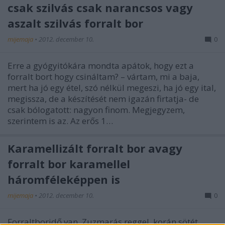
csak szilvás csak narancsos vagy
aszalt szilvás forralt bor
mijemaja
•
2012. december 10.
0
Erre a gyógyitókára mondta apátok, hogy ezt a
forralt bort hogy csináltam? – vártam, mi a baja,
mert ha jó egy étel, szó nélkül megeszi, ha jó egy ital,
megissza, de a készítését nem igazán firtatja- de
csak bólogatott: nagyon finom. Megjegyzem,
szerintem is az. Az erős 1…
Karamellizált forralt bor avagy
forralt bor karamellel
háromféleképpen is
mijemaja
•
2012. december 10.
0
Forraltboridő van. Zuzmarás reggel, korán sötét