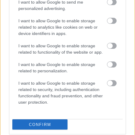
I want to allow Google to send me
még a szokottnál is finomabbra sikerült. Kérdezted,
personalized advertising.
mitől villányi, hát a bortól (2010-es portugieser) és a
villányi Mamától felhozott epertől. Hozzávalók:
I want to allow Google to enable storage
- pár szem ízes eper - 2-3…
related to analytics like cookies on web or
device identifiers in apps.
Villányi szüreti csirkegulyás vagy
I want to allow Google to enable storage
csirkepaprikás Ibitől
related to functionality of the website or app.
mijemaja
•
2012. július 10.
0
I want to allow Google to enable storage
related to personalization.
Villányban szüretkor sógornőm főzött és gyakran
csirkegulyás volt a menü. Gondolom azért gulyás,
I want to allow Google to enable storage
mert az elég gyors, egyszerű, tápláló és finom
related to security, including authentication
egytálétel – hogy miért csirke? Tény, más villányitól
functionality and fraud prevention, and other
is hallottam, hogy tyúkból-kakasból-csirkéből
user protection.
készítenek szüretre…
Villányi vörösboros szilvaröszti
CONFIRM